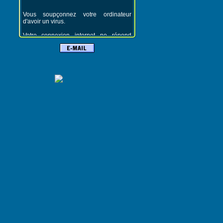
Vous soupçonnez votre ordinateur
d'avoir un virus.
Votre connexion internet ne répond
plus.
Vous souhaitez apprendre à utiliser plus
efficacement internet.
Vous voulez changer d'ordinateur et
vous aimeriez avoir des conseils.
Vous faites vos premiers pas dans le
monde de l'informatique et vous avez
besoin d'aide !
Vous voudriez faire évoluer votre PC,
ajouter de la mémoire, 1 deuxième
disque dur, une nouvelle carte 3D....
Vous avez perdu des données sur votre
disque dur.
Vous avez besoin d'un site
professionnel pour votre entreprise.
CONTACTEZ-NOUS !